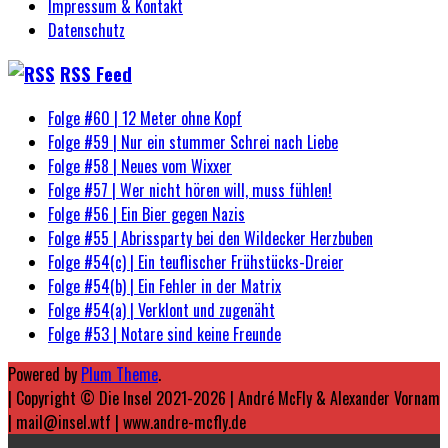
Impressum & Kontakt
Datenschutz
RSS Feed
Folge #60 | 12 Meter ohne Kopf
Folge #59 | Nur ein stummer Schrei nach Liebe
Folge #58 | Neues vom Wixxer
Folge #57 | Wer nicht hören will, muss fühlen!
Folge #56 | Ein Bier gegen Nazis
Folge #55 | Abrissparty bei den Wildecker Herzbuben
Folge #54(c) | Ein teuflischer Frühstücks-Dreier
Folge #54(b) | Ein Fehler in der Matrix
Folge #54(a) | Verklont und zugenäht
Folge #53 | Notare sind keine Freunde
Powered by
Plum Theme
.
| Copyright © Die Insel 2021-2026 | André McFly & Alexander Vornam
| mail@insel.wtf | www.andre-mcfly.de