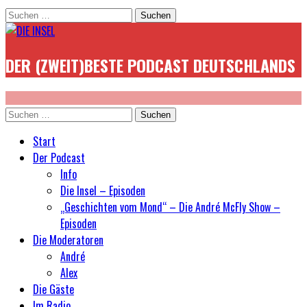
Suchen
nach:
DER (ZWEIT)BESTE PODCAST DEUTSCHLANDS
Suchen
nach:
Start
Der Podcast
Info
Die Insel – Episoden
„Geschichten vom Mond“ – Die André McFly Show –
Episoden
Die Moderatoren
André
Alex
Die Gäste
Im Radio