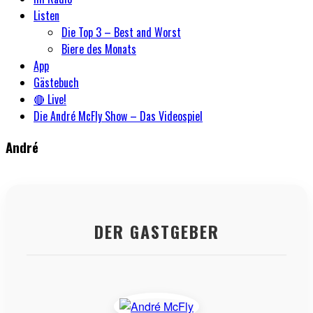
Listen
Die Top 3 – Best and Worst
Biere des Monats
App
Gästebuch
🔴 Live!
Die André McFly Show – Das Videospiel
André
DER GASTGEBER