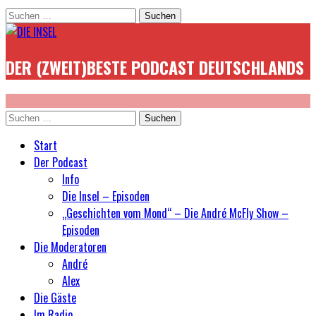
Suchen
nach:
DER (ZWEIT)BESTE PODCAST DEUTSCHLANDS
Suchen
nach:
Start
Der Podcast
Info
Die Insel – Episoden
„Geschichten vom Mond“ – Die André McFly Show –
Episoden
Die Moderatoren
André
Alex
Die Gäste
Im Radio