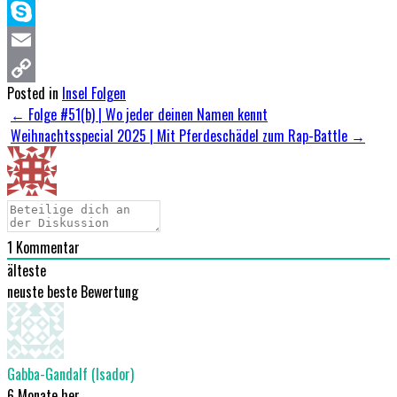
Telegram
Skype
Email
Posted in
Insel Folgen
Copy
Post
←
Folge #51(b) | Wo jeder deinen Namen kennt
Link
Weihnachtsspecial 2025 | Mit Pferdeschädel zum Rap-Battle
→
navigation
1
Kommentar
älteste
neuste
beste Bewertung
Gabba-Gandalf (Isador)
6 Monate her