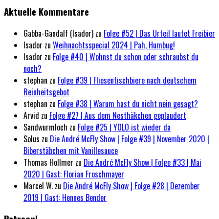
Aktuelle Kommentare
Gabba-Gandalf (Isador)
zu
Folge #52 | Das Urteil lautet Freibier
Isador
zu
Weihnachtsspecial 2024 | Pah, Humbug!
Isador
zu
Folge #40 | Wohnst du schon oder schraubst du
noch?
stephan
zu
Folge #39 | Fliesentischbiere nach deutschem
Reinheitsgebot
stephan
zu
Folge #38 | Warum hast du nicht nein gesagt?
Arvid
zu
Folge #27 | Aus dem Nesthäkchen geplaudert
Sandwurmloch
zu
Folge #25 | YOLO ist wieder da
Solus
zu
Die André McFly Show | Folge #39 | November 2020 |
Biberstäbchen mit Vanillesauce
Thomas Hollmer
zu
Die André McFly Show | Folge #33 | Mai
2020 | Gast: Florian Froschmayer
Marcel W.
zu
Die André McFly Show | Folge #28 | Dezember
2019 | Gast: Hennes Bender
Patreon!