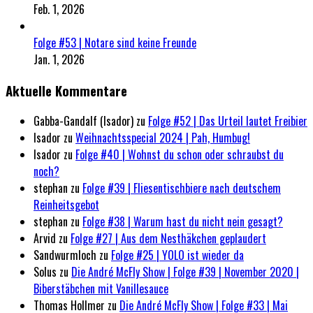
Feb. 1, 2026
Folge #53 | Notare sind keine Freunde
Jan. 1, 2026
Aktuelle Kommentare
Gabba-Gandalf (Isador)
zu
Folge #52 | Das Urteil lautet Freibier
Isador
zu
Weihnachtsspecial 2024 | Pah, Humbug!
Isador
zu
Folge #40 | Wohnst du schon oder schraubst du
noch?
stephan
zu
Folge #39 | Fliesentischbiere nach deutschem
Reinheitsgebot
stephan
zu
Folge #38 | Warum hast du nicht nein gesagt?
Arvid
zu
Folge #27 | Aus dem Nesthäkchen geplaudert
Sandwurmloch
zu
Folge #25 | YOLO ist wieder da
Solus
zu
Die André McFly Show | Folge #39 | November 2020 |
Biberstäbchen mit Vanillesauce
Thomas Hollmer
zu
Die André McFly Show | Folge #33 | Mai