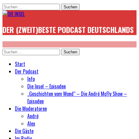
Suchen
nach:
DER (ZWEIT)BESTE PODCAST DEUTSCHLANDS
Suchen
nach:
Start
Der Podcast
Info
Die Insel – Episoden
„Geschichten vom Mond“ – Die André McFly Show –
Episoden
Die Moderatoren
André
Alex
Die Gäste
Im Radio