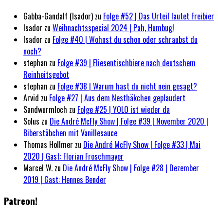
Gabba-Gandalf (Isador)
zu
Folge #52 | Das Urteil lautet Freibier
Isador
zu
Weihnachtsspecial 2024 | Pah, Humbug!
Isador
zu
Folge #40 | Wohnst du schon oder schraubst du
noch?
stephan
zu
Folge #39 | Fliesentischbiere nach deutschem
Reinheitsgebot
stephan
zu
Folge #38 | Warum hast du nicht nein gesagt?
Arvid
zu
Folge #27 | Aus dem Nesthäkchen geplaudert
Sandwurmloch
zu
Folge #25 | YOLO ist wieder da
Solus
zu
Die André McFly Show | Folge #39 | November 2020 |
Biberstäbchen mit Vanillesauce
Thomas Hollmer
zu
Die André McFly Show | Folge #33 | Mai
2020 | Gast: Florian Froschmayer
Marcel W.
zu
Die André McFly Show | Folge #28 | Dezember
2019 | Gast: Hennes Bender
Patreon!