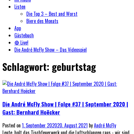
Listen
Die Top 3 – Best and Worst
Biere des Monats
App
Gästebuch
🔴 Live!
Die André McFly Show – Das Videospiel
Schlagwort:
geburtstag
Die André McFly Show | Folge #37 | September 2020 |
Gast: Bernhard Hoëcker
Posted on
1. September 2020
20. August 2021
by
André McFly
Leute, holt das Tischfeuerwerk und die Luftschlangen raus - wir sind