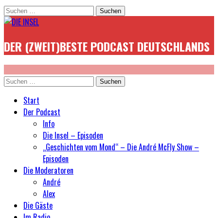
Suchen
nach:
DER (ZWEIT)BESTE PODCAST DEUTSCHLANDS
Suchen
nach:
Start
Der Podcast
Info
Die Insel – Episoden
„Geschichten vom Mond“ – Die André McFly Show –
Episoden
Die Moderatoren
André
Alex
Die Gäste
Im Radio