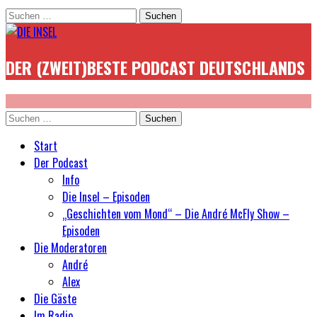
Suchen
nach:
DER (ZWEIT)BESTE PODCAST DEUTSCHLANDS
Suchen
nach:
Start
Der Podcast
Info
Die Insel – Episoden
„Geschichten vom Mond“ – Die André McFly Show –
Episoden
Die Moderatoren
André
Alex
Die Gäste
Im Radio