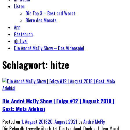
Listen
Die Top 3 – Best and Worst
Biere des Monats
App
Gästebuch
🔴 Live!
Die André McFly Show – Das Videospiel
Schlagwort:
hitze
Die André McFly Show | Folge #12 | August 2018 |
Gast: Mola Adebisi
Posted on
1. August 2018
20. August 2021
by
André McFly
Die Rekordhitzewelle überhitzt Deutschland. Doch auf dem Mond