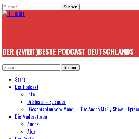
Suchen
nach:
DER (ZWEIT)BESTE PODCAST DEUTSCHLANDS
Suchen
nach:
Start
Der Podcast
Info
Die Insel – Episoden
„Geschichten vom Mond“ – Die André McFly Show – Episo
Die Moderatoren
André
Alex
Die Gäste