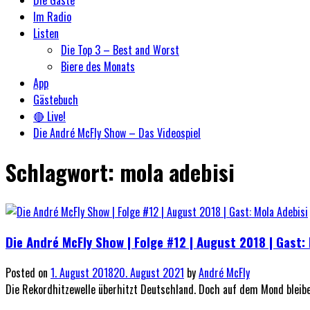
Im Radio
Listen
Die Top 3 – Best and Worst
Biere des Monats
App
Gästebuch
🔴 Live!
Die André McFly Show – Das Videospiel
Schlagwort:
mola adebisi
Die André McFly Show | Folge #12 | August 2018 | Gast:
Posted on
1. August 2018
20. August 2021
by
André McFly
Die Rekordhitzewelle überhitzt Deutschland. Doch auf dem Mond bleiben 