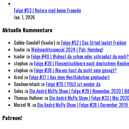
Folge #53 | Notare sind keine Freunde
Jan. 1, 2026
Aktuelle Kommentare
Gabba-Gandalf (Isador)
zu
Folge #52 | Das Urteil lautet Freibier
Isador
zu
Weihnachtsspecial 2024 | Pah, Humbug!
Isador
zu
Folge #40 | Wohnst du schon oder schraubst du noch?
stephan
zu
Folge #39 | Fliesentischbiere nach deutschem Reinh
stephan
zu
Folge #38 | Warum hast du nicht nein gesagt?
Arvid
zu
Folge #27 | Aus dem Nesthäkchen geplaudert
Sandwurmloch
zu
Folge #25 | YOLO ist wieder da
Solus
zu
Die André McFly Show | Folge #39 | November 2020 | Bi
Thomas Hollmer
zu
Die André McFly Show | Folge #33 | Mai 2020
Marcel W.
zu
Die André McFly Show | Folge #28 | Dezember 2019 
Patreon!