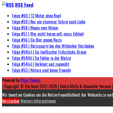
RSS Feed
Folge #60 | 12 Meter ohne Kopf
Folge #59 | Nur ein stummer Schrei nach Liebe
Folge #58 | Neues vom Wixxer
Folge #57 | Wer nicht hören will, muss fühlen!
Folge #56 | Ein Bier gegen Nazis
Folge #55 | Abrissparty bei den Wildecker Herzbuben
Folge #54(c) | Ein teuflischer Frühstücks-Dreier
Folge #54(b) | Ein Fehler in der Matrix
Folge #54(a) | Verklont und zugenäht
Folge #53 | Notare sind keine Freunde
Powered by
Plum Theme
.
| Copyright © Die Insel 2021-2026 | André McFly & Alexander Vornam 
Wir benutzen Cookies um die Nutzerfreundlichkeit der Webseite zu ve
Verstanden
Weitere Informationen