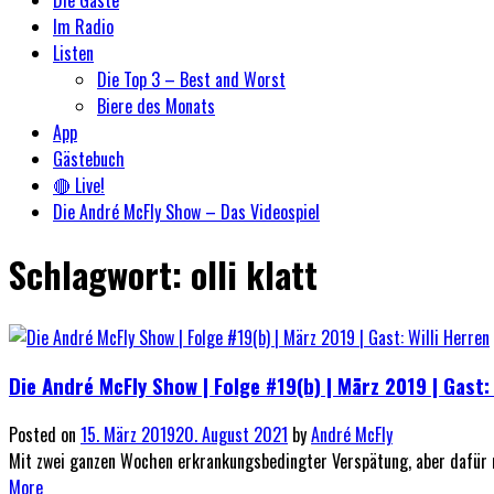
Im Radio
Listen
Die Top 3 – Best and Worst
Biere des Monats
App
Gästebuch
🔴 Live!
Die André McFly Show – Das Videospiel
Schlagwort:
olli klatt
Die André McFly Show | Folge #19(b) | März 2019 | Gast: 
Posted on
15. März 2019
20. August 2021
by
André McFly
Mit zwei ganzen Wochen erkrankungsbedingter Verspätung, aber dafür m
More