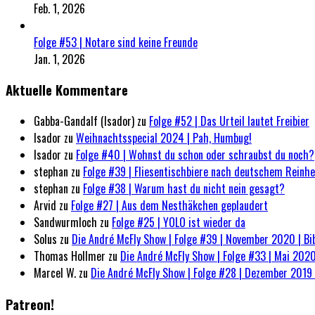
Feb. 1, 2026
Folge #53 | Notare sind keine Freunde
Jan. 1, 2026
Aktuelle Kommentare
Gabba-Gandalf (Isador)
zu
Folge #52 | Das Urteil lautet Freibier
Isador
zu
Weihnachtsspecial 2024 | Pah, Humbug!
Isador
zu
Folge #40 | Wohnst du schon oder schraubst du noch?
stephan
zu
Folge #39 | Fliesentischbiere nach deutschem Reinh
stephan
zu
Folge #38 | Warum hast du nicht nein gesagt?
Arvid
zu
Folge #27 | Aus dem Nesthäkchen geplaudert
Sandwurmloch
zu
Folge #25 | YOLO ist wieder da
Solus
zu
Die André McFly Show | Folge #39 | November 2020 | Bi
Thomas Hollmer
zu
Die André McFly Show | Folge #33 | Mai 2020
Marcel W.
zu
Die André McFly Show | Folge #28 | Dezember 2019 
Patreon!