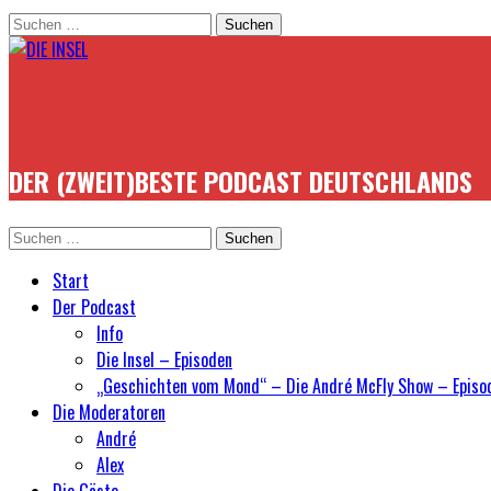
Suchen
nach:
DER (ZWEIT)BESTE PODCAST DEUTSCHLANDS
Suchen
nach:
Start
Der Podcast
Info
Die Insel – Episoden
„Geschichten vom Mond“ – Die André McFly Show – Episo
Die Moderatoren
André
Alex
Die Gäste