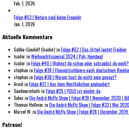
Feb. 1, 2026
Folge #53 | Notare sind keine Freunde
Jan. 1, 2026
Aktuelle Kommentare
Gabba-Gandalf (Isador)
zu
Folge #52 | Das Urteil lautet Freibier
Isador
zu
Weihnachtsspecial 2024 | Pah, Humbug!
Isador
zu
Folge #40 | Wohnst du schon oder schraubst du noch?
stephan
zu
Folge #39 | Fliesentischbiere nach deutschem Reinh
stephan
zu
Folge #38 | Warum hast du nicht nein gesagt?
Arvid
zu
Folge #27 | Aus dem Nesthäkchen geplaudert
Sandwurmloch
zu
Folge #25 | YOLO ist wieder da
Solus
zu
Die André McFly Show | Folge #39 | November 2020 | Bi
Thomas Hollmer
zu
Die André McFly Show | Folge #33 | Mai 2020
Marcel W.
zu
Die André McFly Show | Folge #28 | Dezember 2019 
Patreon!