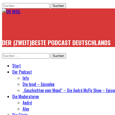
Suchen
nach:
DER (ZWEIT)BESTE PODCAST DEUTSCHLANDS
Suchen
nach:
Start
Der Podcast
Info
Die Insel – Episoden
„Geschichten vom Mond“ – Die André McFly Show – Episo
Die Moderatoren
André
Alex
Die Gäste