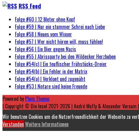
RSS Feed
Folge #60 | 12 Meter ohne Kopf
Folge #59 | Nur ein stummer Schrei nach Liebe
Folge #58 | Neues vom Wixxer
Folge #57 | Wer nicht hören will, muss fühlen!
Folge #56 | Ein Bier gegen Nazis
Folge #55 | Abrissparty bei den Wildecker Herzbuben
Folge #54(c) | Ein teuflischer Frühstücks-Dreier
Folge #54(b) | Ein Fehler in der Matrix
Folge #54(a) | Verklont und zugenäht
Folge #53 | Notare sind keine Freunde
Powered by
Plum Theme
.
| Copyright © Die Insel 2021-2026 | André McFly & Alexander Vornam 
Wir benutzen Cookies um die Nutzerfreundlichkeit der Webseite zu ve
Verstanden
Weitere Informationen