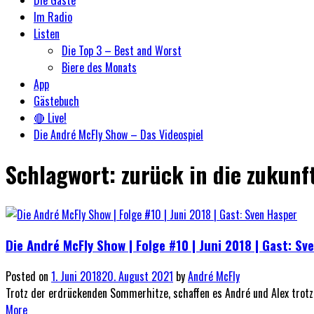
Im Radio
Listen
Die Top 3 – Best and Worst
Biere des Monats
App
Gästebuch
🔴 Live!
Die André McFly Show – Das Videospiel
Schlagwort:
zurück in die zukunf
Die André McFly Show | Folge #10 | Juni 2018 | Gast: Sv
Posted on
1. Juni 2018
20. August 2021
by
André McFly
Trotz der erdrückenden Sommerhitze, schaffen es André und Alex trotzd
More